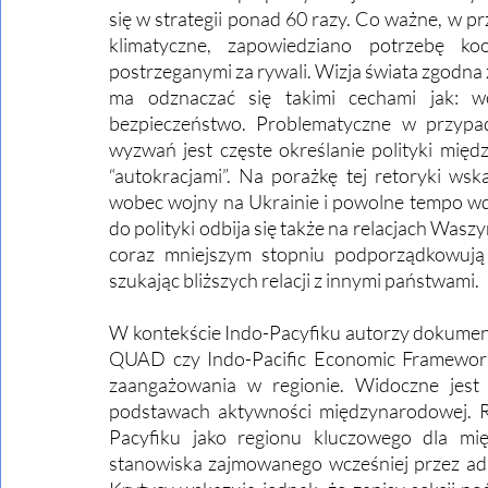
się w strategii ponad 60 razy. Co ważne, w pr
klimatyczne, zapowiedziano potrzebę koo
postrzeganymi za rywali. Wizja świata zgodna 
ma odznaczać się takimi cechami jak: wo
bezpieczeństwo. Problematyczne w przypad
wyzwań jest częste określanie polityki międ
“autokracjami”. Na porażkę tej retoryki ws
wobec wojny na Ukrainie i powolne tempo wdr
do polityki odbija się także na relacjach Was
coraz mniejszym stopniu podporządkowują 
szukając bliższych relacji z innymi państwami. 
W kontekście Indo-Pacyfiku autorzy dokument
QUAD czy Indo-Pacific Economic Framework
zaangażowania w regionie. Widoczne jest s
podstawach aktywności międzynarodowej. Ró
Pacyfiku jako regionu kluczowego dla mi
stanowiska zajmowanego wcześniej przez ad