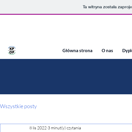
Ta witryna została zapro
Koło Państw Obszaru Pacyficznego
Główna strona
O nas
Dyp
Wszystkie posty
8 lis 2022
3 minut(y) czytania