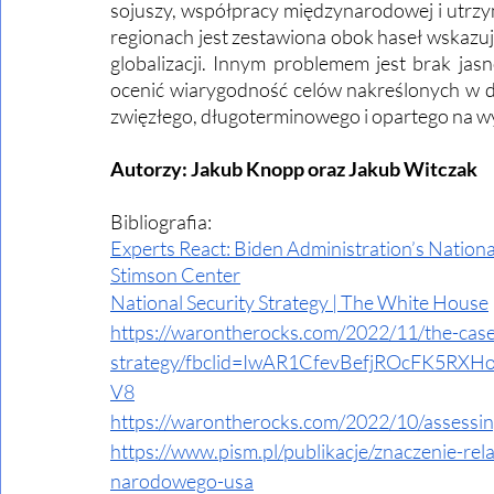
sojuszy, współpracy międzynarodowej i utrzym
regionach jest zestawiona obok haseł wskazu
globalizacji. Innym problemem jest brak jas
ocenić wiarygodność celów nakreślonych w dok
zwięzłego, długoterminowego i opartego na w
Autorzy: Jakub Knopp oraz Jakub Witczak
Bibliografia:
Experts React: Biden Administration’s National
Stimson Center
National Security Strategy | The White House
https://warontherocks.com/2022/11/the-case-f
strategy/fbclid=IwAR1CfevBefjROcFK5
V8
https://warontherocks.com/2022/10/assessing
https://www.pism.pl/publikacje/znaczenie-rela
narodowego-usa