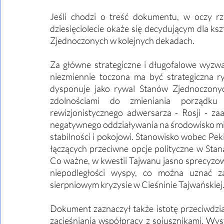
Jeśli chodzi o treść dokumentu, w oczy rzu
dziesięciolecie okaże się decydującym dla k
Zjednoczonych w kolejnych dekadach.
Za główne strategiczne i długofalowe wyzw
niezmiennie toczona ma być strategiczna ry
dysponuje jako rywal Stanów Zjednoczonych
zdolnościami do zmieniania porządku
rewizjonistycznego adwersarza - Rosji - za
negatywnego oddziaływania na środowisko m
stabilności i pokojowi. Stanowisko wobec Peki
łączących przeciwne opcje polityczne w Sta
Co ważne, w kwestii Tajwanu jasno sprecyzowa
niepodległości wyspy, co można uznać za
sierpniowym kryzysie w Cieśninie Tajwańskiej.
Dokument zaznaczył także istotę przeciwdzi
zacieśniania współpracy z sojusznikami. Wyst