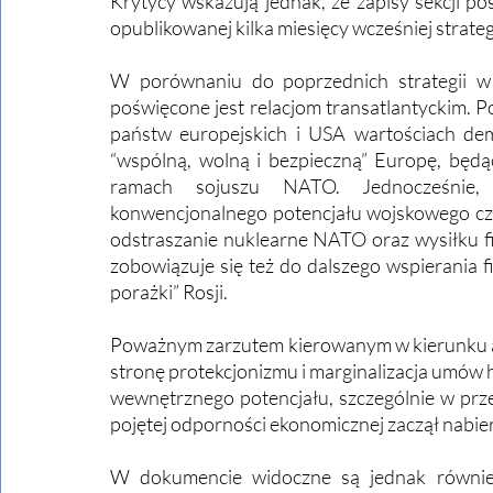
Krytycy wskazują jednak, że zapisy sekcji po
opublikowanej kilka miesięcy wcześniej strategi
W porównaniu do poprzednich strategii w
poświęcone jest relacjom transatlantyckim. P
państw europejskich i USA wartościach demo
“wspólną, wolną i bezpieczną” Europę, będ
ramach sojuszu NATO. Jednocześnie, 
konwencjonalnego potencjału wojskowego cz
odstraszanie nuklearne NATO oraz wysiłku 
zobowiązuje się też do dalszego wspierania 
porażki” Rosji. 
Poważnym zarzutem kierowanym w kierunku ad
stronę protekcjonizmu i marginalizacja umów
wewnętrznego potencjału, szczególnie w prz
pojętej odporności ekonomicznej zaczął nabier
W dokumencie widoczne są jednak również 